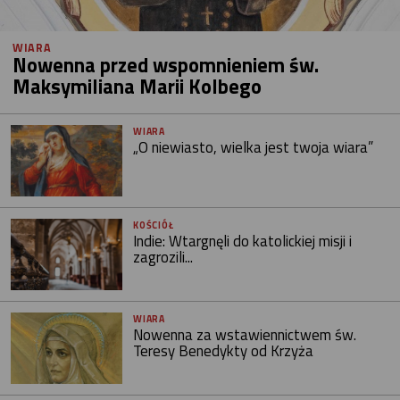
WIARA
Nowenna przed wspomnieniem św.
Maksymiliana Marii Kolbego
WIARA
„O niewiasto, wielka jest twoja wiara”
KOŚCIÓŁ
Indie: Wtargnęli do katolickiej misji i
zagrozili...
WIARA
Nowenna za wstawiennictwem św.
Teresy Benedykty od Krzyża