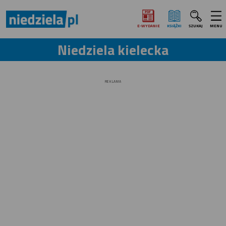
E‑WYDANIE
KSIĄŻKI
SZUKAJ
MENU
Niedziela kielecka
REKLAMA