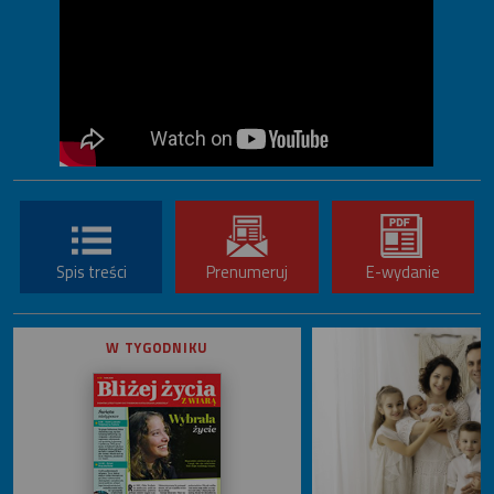
Spis treści
Prenumeruj
E-wydanie
W TYGODNIKU