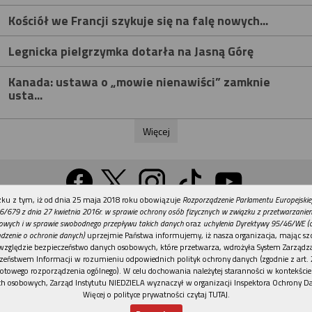
Kościół we Francji szykuje się na falę nowych...
Legnicka pielgrzymka dotarła na Jasną Górę
Kanada: ustawa o „mowie nienawiści” zamknie
usta...
Więcej
REKLAMA
ku z tym, iż od dnia 25 maja 2018 roku obowiązuje
Rozporządzenie Parlamentu Europejskie
Wersja na komputer
6/679 z dnia 27 kwietnia 2016r. w sprawie ochrony osób fizycznych w związku z przetwarzani
owych i w sprawie swobodnego przepływu takich danych
oraz
uchylenia Dyrektywy 95/46/WE (
dzenie o ochronie danych)
uprzejmie Państwa informujemy, iż nasza organizacja, mając szc
względzie bezpieczeństwo danych osobowych, które przetwarza, wdrożyła System Zarządz
Działy
Tematy
Kontakt
Reklama
Patronaty
zeństwem Informacji w rozumieniu odpowiednich polityk ochrony danych (zgodnie z art. 2
otowego rozporządzenia ogólnego). W celu dochowania należytej staranności w kontekście
Polityka prywatności
h osobowych, Zarząd Instytutu NIEDZIELA wyznaczył w organizacji Inspektora Ochrony D
Więcej o polityce prywatności czytaj TUTAJ
.