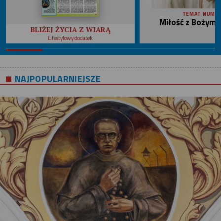
TEMAT NUME
Miłość z Bożym 
BLIŻEJ ŻYCIA Z WIARĄ
Lifestylowy dodatek
NAJPOPULARNIEJSZE