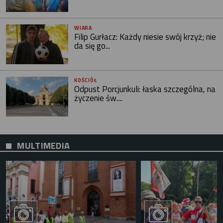
WIARA
Filip Gurłacz: Każdy niesie swój krzyż; nie
da się go...
KOŚCIÓŁ
Odpust Porcjunkuli: łaska szczególna, na
życzenie św....
MULTIMEDIA