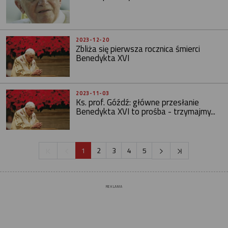
2023-12-20
Zbliża się pierwsza rocznica śmierci
Benedykta XVI
2023-11-03
Ks. prof. Góźdź: główne przesłanie
Benedykta XVI to prośba - trzymajmy...
1
2
3
4
5
REKLAMA