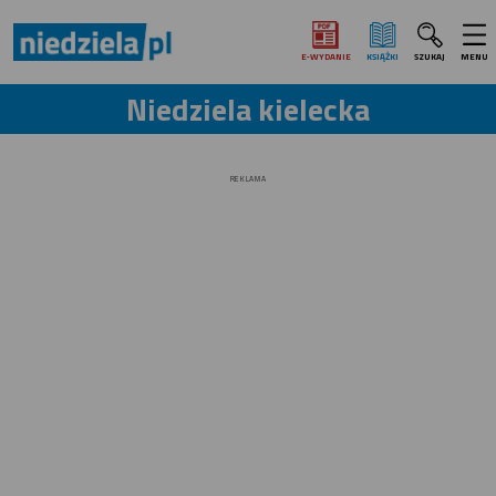
E‑WYDANIE
KSIĄŻKI
SZUKAJ
MENU
Niedziela kielecka
REKLAMA