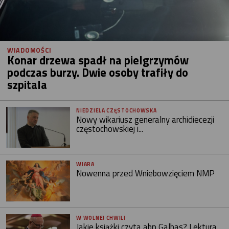
WIADOMOŚCI
Konar drzewa spadł na pielgrzymów
podczas burzy. Dwie osoby trafiły do
szpitala
NIEDZIELA CZĘSTOCHOWSKA
Nowy wikariusz generalny archidiecezji
częstochowskiej i...
WIARA
Nowenna przed Wniebowzięciem NMP
W WOLNEJ CHWILI
Jakie książki czyta abp Galbas? Lektura