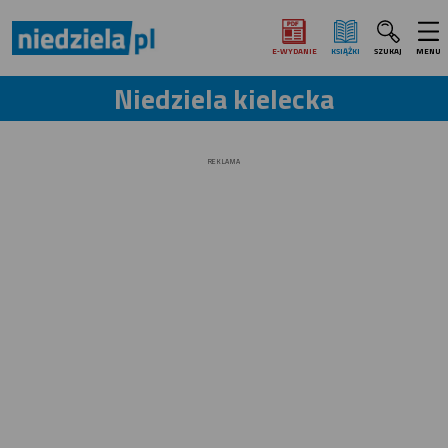
E‑WYDANIE
KSIĄŻKI
SZUKAJ
MENU
Niedziela kielecka
REKLAMA