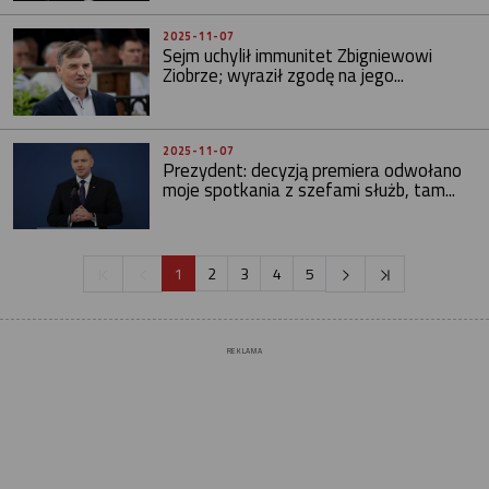
2025-11-07
Sejm uchylił immunitet Zbigniewowi
Ziobrze; wyraził zgodę na jego...
2025-11-07
Prezydent: decyzją premiera odwołano
moje spotkania z szefami służb, tam...
1
2
3
4
5
REKLAMA