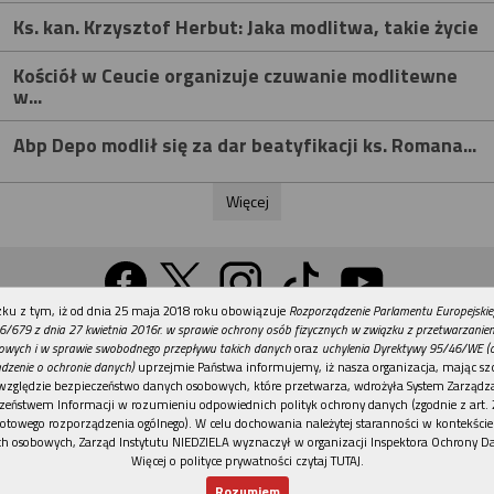
Ks. kan. Krzysztof Herbut: Jaka modlitwa, takie życie
Kościół w Ceucie organizuje czuwanie modlitewne
w...
Abp Depo modlił się za dar beatyfikacji ks. Romana...
Więcej
REKLAMA
ku z tym, iż od dnia 25 maja 2018 roku obowiązuje
Rozporządzenie Parlamentu Europejskie
Wersja na komputer
6/679 z dnia 27 kwietnia 2016r. w sprawie ochrony osób fizycznych w związku z przetwarzani
owych i w sprawie swobodnego przepływu takich danych
oraz
uchylenia Dyrektywy 95/46/WE (
dzenie o ochronie danych)
uprzejmie Państwa informujemy, iż nasza organizacja, mając szc
względzie bezpieczeństwo danych osobowych, które przetwarza, wdrożyła System Zarządz
Działy
Tematy
Kontakt
Reklama
Patronaty
zeństwem Informacji w rozumieniu odpowiednich polityk ochrony danych (zgodnie z art. 2
otowego rozporządzenia ogólnego). W celu dochowania należytej staranności w kontekście
Polityka prywatności
h osobowych, Zarząd Instytutu NIEDZIELA wyznaczył w organizacji Inspektora Ochrony D
Więcej o polityce prywatności czytaj TUTAJ
.
Rozumiem