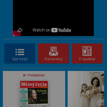
Spis treści
Prenumeruj
E-wydanie
W TYGODNIKU