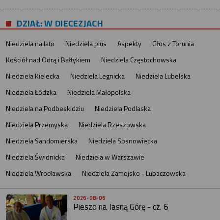
DZIAŁ: W DIECEZJACH
Niedziela na lato
Niedziela plus
Aspekty
Głos z Torunia
Kościół nad Odrą i Bałtykiem
Niedziela Częstochowska
Niedziela Kielecka
Niedziela Legnicka
Niedziela Lubelska
Niedziela Łódzka
Niedziela Małopolska
Niedziela na Podbeskidziu
Niedziela Podlaska
Niedziela Przemyska
Niedziela Rzeszowska
Niedziela Sandomierska
Niedziela Sosnowiecka
Niedziela Świdnicka
Niedziela w Warszawie
Niedziela Wrocławska
Niedziela Zamojsko - Lubaczowska
2026-08-06
Pieszo na Jasną Górę - cz. 6