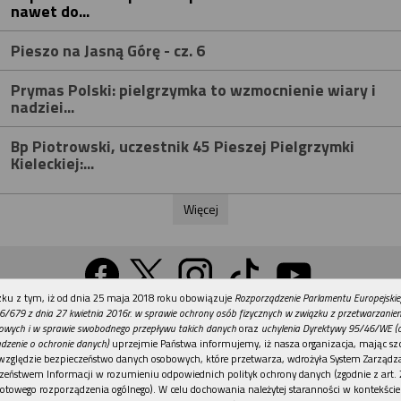
nawet do...
Pieszo na Jasną Górę - cz. 6
Prymas Polski: pielgrzymka to wzmocnienie wiary i
nadziei...
Bp Piotrowski, uczestnik 45 Pieszej Pielgrzymki
Kieleckiej:...
Więcej
REKLAMA
ku z tym, iż od dnia 25 maja 2018 roku obowiązuje
Rozporządzenie Parlamentu Europejskie
Wersja na komputer
6/679 z dnia 27 kwietnia 2016r. w sprawie ochrony osób fizycznych w związku z przetwarzani
owych i w sprawie swobodnego przepływu takich danych
oraz
uchylenia Dyrektywy 95/46/WE (
dzenie o ochronie danych)
uprzejmie Państwa informujemy, iż nasza organizacja, mając szc
względzie bezpieczeństwo danych osobowych, które przetwarza, wdrożyła System Zarządz
Działy
Tematy
Kontakt
Reklama
Patronaty
zeństwem Informacji w rozumieniu odpowiednich polityk ochrony danych (zgodnie z art. 2
otowego rozporządzenia ogólnego). W celu dochowania należytej staranności w kontekście
Polityka prywatności