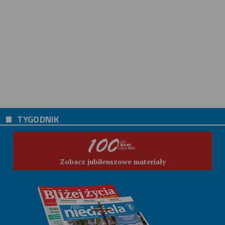
TYGODNIK
Zobacz jubileuszowe materiały