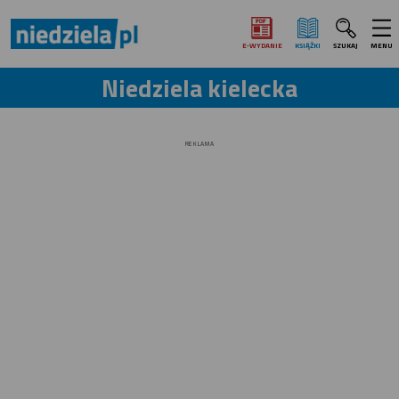
E‑WYDANIE
KSIĄŻKI
SZUKAJ
MENU
Niedziela kielecka
REKLAMA