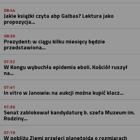
08:44
Jakie książki czyta abp Galbas? Lektura jako
propozycja...
08:30
Prezydent: w ciągu kilku miesięcy będzie
przedstawiona...
07:52
W Kongu wybuchła epidemia eboli. Kościół ruszył
na...
07:41
In vitro w Janowie: na aukcji można kupić klacz...
07:36
Senat zablokował kandydaturę b. szefa Muzeum im.
Rodziny...
07:19
W pobliżu Ziemi przeleci planetoida o rozmiarach