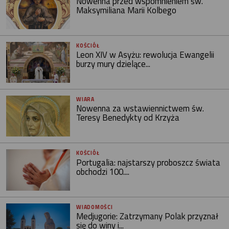
Nowenna przed wspomnieniem św.
Maksymiliana Marii Kolbego
KOŚCIÓŁ
Leon XIV w Asyżu: rewolucja Ewangelii
burzy mury dzielące...
WIARA
Nowenna za wstawiennictwem św.
Teresy Benedykty od Krzyża
KOŚCIÓŁ
Portugalia: najstarszy proboszcz świata
obchodzi 100....
WIADOMOŚCI
Medjugorie: Zatrzymany Polak przyznał
się do winy i...