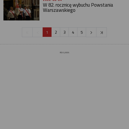
W 82. rocznicę wybuchu Powstania
Warszawskiego
1
2
3
4
5
REKLAMA