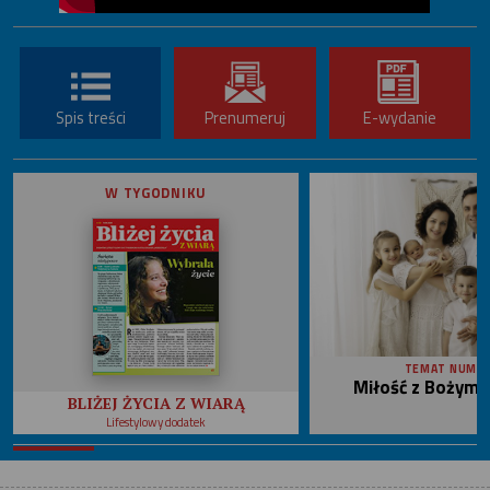
Spis treści
Prenumeruj
E-wydanie
W TYGODNIKU
TEMAT NUME
Miłość z Bożym 
BLIŻEJ ŻYCIA Z WIARĄ
Lifestylowy dodatek